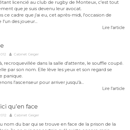
 étant licencié au club de rugby de Monteux, c'est tout
ement que je suis devenu leur avocat.
s ce cadre que j'ai eu, cet après-midi, l'occasion de
l'un des joueur...
Lire l'article
me
2012
Cabinet Geiger
là, recroquevillée dans la salle d'attente, le souffle coupé.
elle par son nom. Elle lève les yeux et son regard se
e panique.
nons l'ascenseur pour arriver jusqu'à...
Lire l'article
ici qu'en face
2012
Cabinet Geiger
 du nom du bar qui se trouve en face de la prison de la