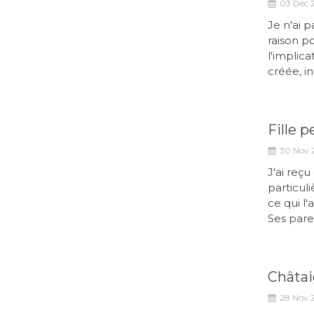
03 Déc 
Je n'ai 
raison po
l'implica
créée, inti
Fille 
30 Nov 
J'ai reçu
particul
ce qui l
Ses pare
Châtai
28 Nov 