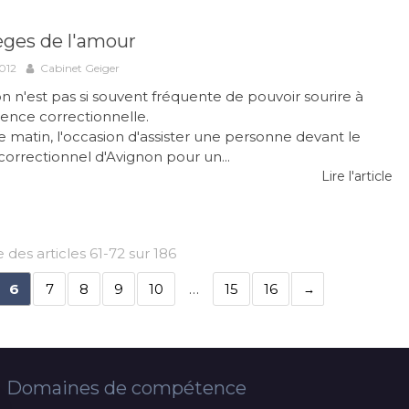
èges de l'amour
012
Cabinet Geiger
on n'est pas si souvent fréquente de pouvoir sourire à
ence correctionnelle.
ce matin, l'occasion d'assister une personne devant le
 correctionnel d'Avignon pour un...
Lire l'article
 des articles 61-72 sur 186
6
7
8
9
10
…
15
16
Domaines de compétence