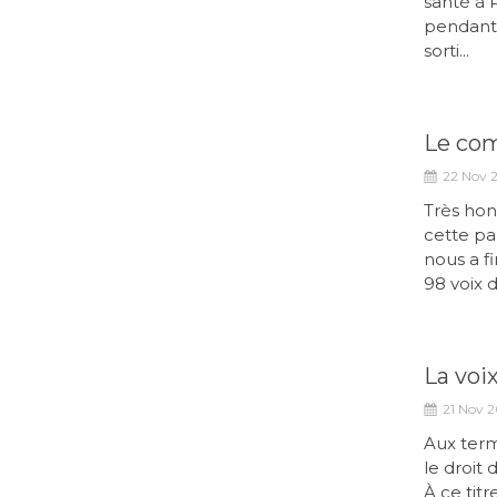
santé à P
pendant 
sorti...
Le com
22 Nov 
Très hon
cette pa
nous a f
98 voix d'
La voix
21 Nov 2
Aux term
le droit
À ce titr