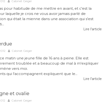
2012
Cabinet Geiger
pas pour habitude de me mettre en avant, et c'est la
ur laquelle je crois ne vous avoir jamais parlé de
tion qui était la mienne dans une association qui s'est
...
Lire l'article
perdue
2012
Cabinet Geiger
 ce matin une jeune fille de 16 ans à peine. Elle est
ièrement troublée et a beaucoup de mal à m'expliquer
'amène vers moi.
nts qui l'accompagnent expliquent que le...
Lire l'article
gne et ovalie
2012
Cabinet Geiger