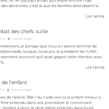
aris. Je ne suis pas certain qu'il existe encore mais
des décennies, c'est là que les familles attendaient la
Lire l'article
bat des chefs: suite
2012
Cabinet Geiger
nêtement, je pensais que nous en avions terminé de
ntalonnade, lorsque, lundi soir, le président de l’UMP
inalement annoncé qu'il avait gagné cette élection avec
a...
Lire l'article
 de l'enfant
012
Cabinet Geiger
es de l'article 388-1 du Code civil, tout enfant mineur a
 d'être entendu dans une procédure le concernant.
e, l'enfant a donc le droit d'être entendu dans toute