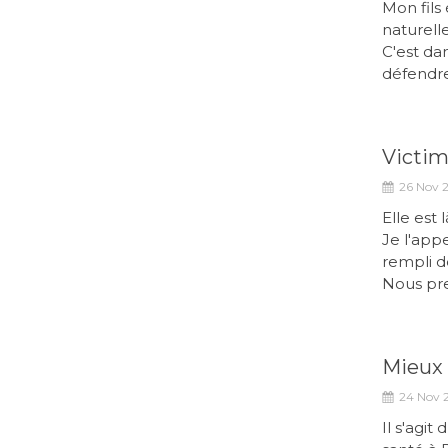
Mon fils
naturell
C'est dan
défendre 
Victi
26 Nov 
Elle est 
Je l'app
rempli d
Nous pre
Mieux 
24 Nov 
Il s'agit