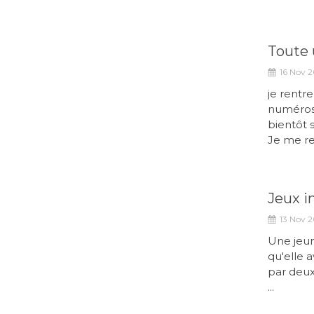
Toute 
16 Nov 2
je rentre
numéros 
bientôt 
Je me re
Jeux i
13 Nov 2
Une jeun
qu'elle 
par deux
...