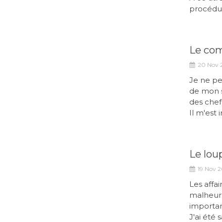
procédure
Le com
20 Nov 
Je ne peu
de mon 
des chef
Il m'est
Le lou
19 Nov 2
Les affai
malheure
importan
J'ai été 