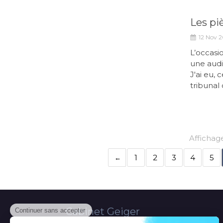
Les pi
12 Nov 2
L’occasi
une audi
J'ai eu, 
tribunal
Affichage
1
2
3
4
5
Cabinet Geiger