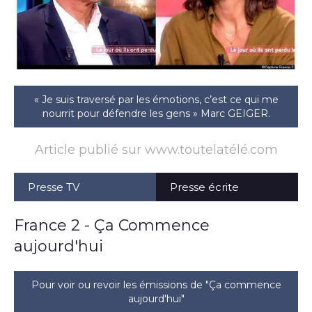
« Je suis traversé par les émotions, c’est ce qui me
nourrit pour défendre les gens » Marc GEIGER.
Article publié sur www.toutelatélé.com
Presse TV
Presse écrite
France 2 - Ça Commence
aujourd'hui
Pour voir ou revoir les émissions de "Ça commence
aujourd'hui"