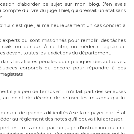
occasion d'aborder ce sujet sur mon blog. J'en avais
compte du livre du juge Thiel, qui dressait un état sans
s.
rd'hui c'est que j'ai malheureusement un cas concret à
es experts qui sont missionnés pour remplir des tâches
 civils ou pénaux. À ce titre, un médecin légiste du
es devant toutes les juridictions du département.
dans les affaires pénales pour pratiquer des autopsies,
réjudices corporels ou encore pour répondre à des
magistrats.
ert il y a peu de temps et il m'a fait part des sérieuses
r, au point de décider de refuser les missions qui lui
urs eu de grandes difficultés à se faire payer par l'État
éder au règlement des notes qu'il pouvait lui adresser.
pert est missionné par un juge d'instruction ou une
sur ses deniers, procède au règlement des sommes qui lui