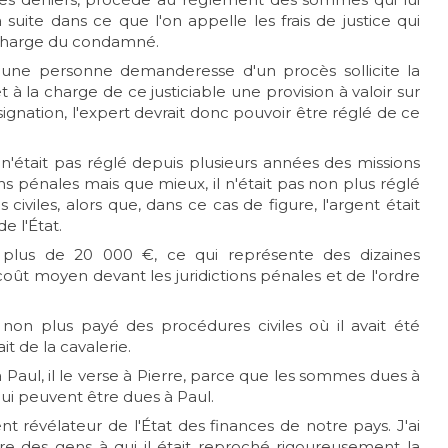
uite dans ce que l'on appelle les frais de justice qui
a charge du condamné.
l ou une personne demanderesse d'un procès sollicite la
 à la charge de ce justiciable une provision à valoir sur
ignation, l'expert devrait donc pouvoir être réglé de ce
n'était pas réglé depuis plusieurs années des missions
tions pénales mais que mieux, il n'était pas non plus réglé
iviles, alors que, dans ce cas de figure, l'argent était
de l'État.
 plus de 20 000 €, ce qui représente des dizaines
 coût moyen devant les juridictions pénales et de l'ordre
s non plus payé des procédures civiles où il avait été
ait de la cavalerie.
à Paul, il le verse à Pierre, parce que les sommes dues à
qui peuvent être dues à Paul.
 révélateur de l'État des finances de notre pays. J'ai
dre des gens à qui il était reproché rigoureusement la