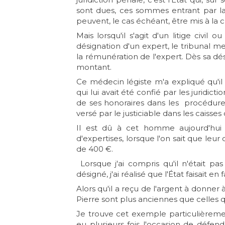
sont dues, ces sommes entrant par la s
peuvent, le cas échéant, être mis à l
Mais lorsqu'il s'agit d'un litige civi
désignation d'un expert, le tribunal met
la rémunération de l'expert. Dès sa dés
montant.
Ce médecin légiste m'a expliqué qu'il 
qui lui avait été confié par les juridic
de ses honoraires dans les procédures c
versé par le justiciable dans les caisses 
Il est dû à cet homme aujourd'hui
d'expertises, lorsque l'on sait que leur
de 400 €.
Lorsque j'ai compris qu'il n'était pa
désigné, j'ai réalisé que l'État faisait en f
Alors qu'il a reçu de l'argent à donner 
Pierre sont plus anciennes que celles 
Je trouve cet exemple particulièrement
eu plusieurs fois l'occasion de défen