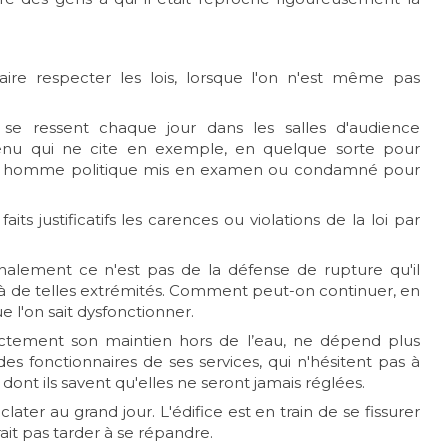
re respecter les lois, lorsque l'on n'est même pas
t se ressent chaque jour dans les salles d'audience
évenu qui ne cite en exemple, en quelque sorte pour
u tel homme politique mis en examen ou condamné pour
ts justificatifs les carences ou violations de la loi par
inalement ce n'est pas de la défense de rupture qu'il
 à de telles extrémités. Comment peut-on continuer, en
e l'on sait dysfonctionner.
xactement son maintien hors de l’eau, ne dépend plus
s fonctionnaires de ses services, qui n'hésitent pas à
ont ils savent qu'elles ne seront jamais réglées.
ater au grand jour. L'édifice est en train de se fissurer
ait pas tarder à se répandre.