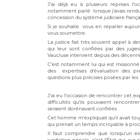
J’ai déjà eu à plusieurs reprises l'
notamment parlé lorsque j'avais rendu 
concession du système judiciaire françai
Si je souhaite vous en reparler aujou
vous soumettre.
La justice fait très souvent appel à d
qui leur sont confiées par des juges
Vaucluse intervient depuis des décenni
C'est notamment lui qui est missionné 
des expertises d'évaluation des p
questions plus précises posées par les 
J'ai eu l'occasion de rencontrer cet exp
difficultés qu'ils pouvaient rencontre
seraient dorénavant confiées.
Cet homme m’expliquait qu'il avait toujo
qui prenait un temps incroyable à proc
Il faut comprendre que lorsqu'un ex
juridiction pénale, c'est l'État qui, 