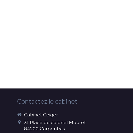
Contactez le cabinet
Cabinet Geiger
31 Place du colonel Mouret
84200
Carpentras